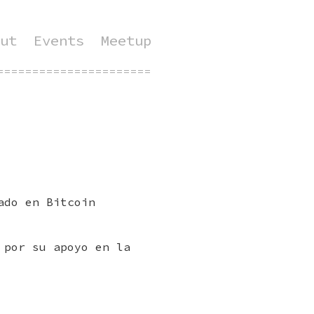
ut
Events
Meetup
=============================================
ado en Bitcoin
 por su apoyo en la