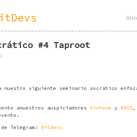
itDevs
Abo
=============================================
crático #4 Taproot
p
a nuestro siguiente seminario socrático enfoc
iento anuestros auspiciadores
Vinteum
y
B4OS
,
evento.
o de Telegram:
Bitdevs