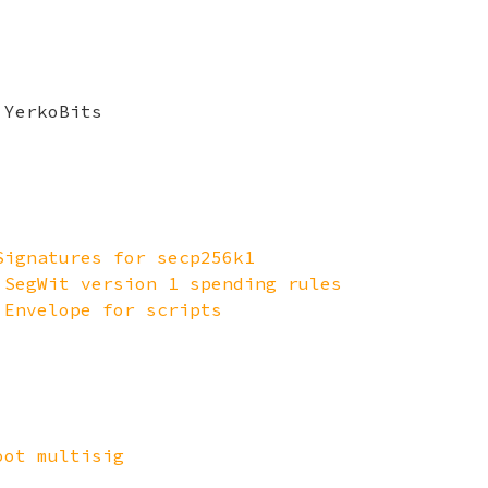
 YerkoBits
Signatures for secp256k1
 SegWit version 1 spending rules
 Envelope for scripts
oot multisig